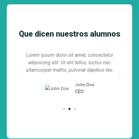
Que dicen nuestros alumnos
ur
Lorem ipsum dolor sit amet, consectetur
L
c
adipiscing elit. Ut elit tellus, luctus nec
o.
ullamcorper mattis, pulvinar dapibus leo.
u
Previous
Next
John Doe
CEO