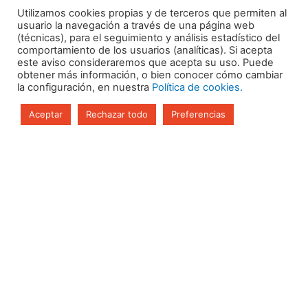
Utilizamos cookies propias y de terceros que permiten al
usuario la navegación a través de una página web
(técnicas), para el seguimiento y análisis estadístico del
comportamiento de los usuarios (analíticas). Si acepta
este aviso consideraremos que acepta su uso. Puede
obtener más información, o bien conocer cómo cambiar
la configuración, en nuestra
Política de cookies.
Aviso legal
Política de Privacidad
Aceptar
Rechazar todo
Preferencias
Política de Cookies
Calle Nazaríes 4, local 18.
Granada (Granada)
18005
¡Recibe las últimas novedades en formación!
F
I
L
a
n
i
c
s
n