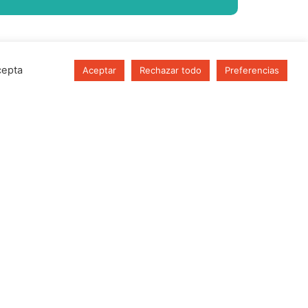
cepta
Aceptar
Rechazar todo
Preferencias
e Nazaríes 4, local 18.
nada (Granada)
05
cibe las últimas novedades en formación!