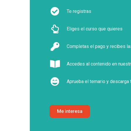
Te registras
ormado a mi plantilla con esta plataforma,
La expe
satisfecho con el resultado. Tutores
metodolo
Eliges el curso que quieres
cializados y en activo en sus respectivos
Conteni
sectores.
Completas el pago y recibes la
Accedes al contenido en nuestr
Aprueba el temario y descarga 
Me interesa