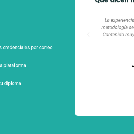
riencia la sido muy positiva, la
Puedo asignarme mi
gía se adaptaba a mis horarios.
ritmo, j
Previous
do muy completo y actualizado.
s credenciales por correo
a plataforma
tu diploma