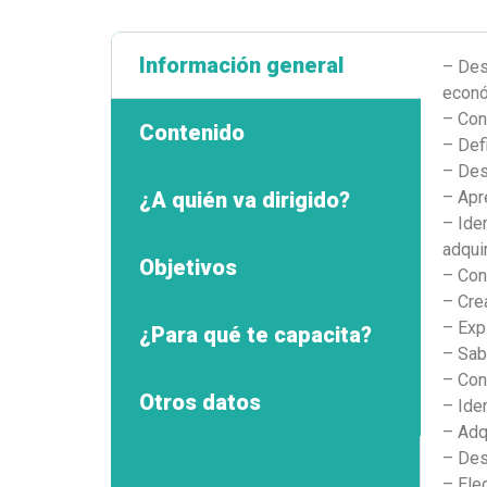
Información general
– Des
econó
– Con
Contenido
– Def
– Des
¿A quién va dirigido?
– Apr
– Ide
adqui
Objetivos
– Con
– Cre
– Exp
¿Para qué te capacita?
– Sab
– Con
Otros datos
– Ide
– Adq
– Des
– Eleg