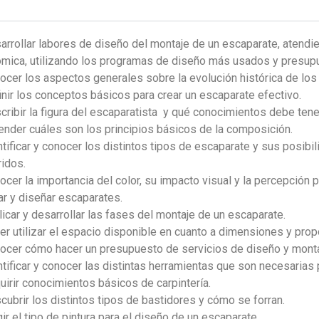
arrollar labores de diseño del montaje de un escaparate, atendi
mica, utilizando los programas de diseño más usados y presupu
ocer los aspectos generales sobre la evolución histórica de lo
inir los conceptos básicos para crear un escaparate efectivo.
cribir la figura del escaparatista y qué conocimientos debe tene
ender cuáles son los principios básicos de la composición.
ntificar y conocer los distintos tipos de escaparate y sus posibi
ridos.
ocer la importancia del color, su impacto visual y la percepción p
ar y diseñar escaparates.
licar y desarrollar las fases del montaje de un escaparate.
er utilizar el espacio disponible en cuanto a dimensiones y prop
ocer cómo hacer un presupuesto de servicios de diseño y monta
ntificar y conocer las distintas herramientas que son necesarias
uirir conocimientos básicos de carpintería.
cubrir los distintos tipos de bastidores y cómo se forran.
ir el tipo de pintura para el diseño de un escaparate.