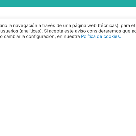
ario la navegación a través de una página web (técnicas), para el
 usuarios (analíticas). Si acepta este aviso consideraremos que a
 cambiar la configuración, en nuestra
Política de cookies.
Call
Gra
180
Aviso legal
Política de Privacidad
¡Re
Política de Cookies