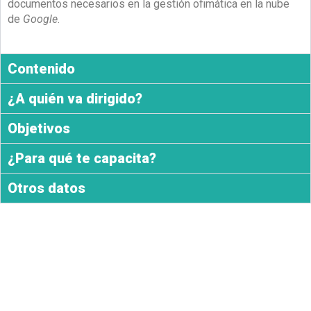
documentos necesarios en la gestión ofimática en la nube
de
Google
.
Contenido
¿A quién va dirigido?
Objetivos
¿Para qué te capacita?
Otros datos